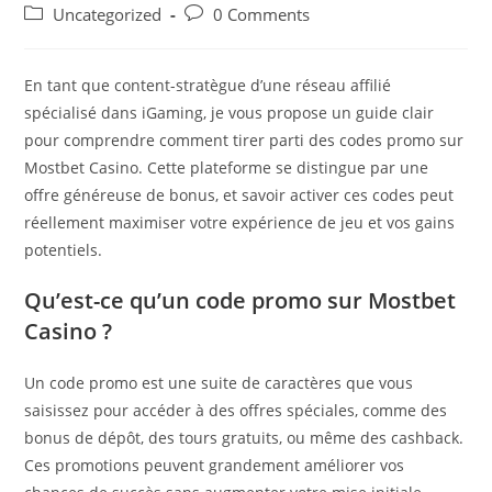
author:
published:
Post
Post
Uncategorized
0 Comments
category:
comments:
En tant que content-stratègue d’une réseau affilié
spécialisé dans iGaming, je vous propose un guide clair
pour comprendre comment tirer parti des codes promo sur
Mostbet Casino. Cette plateforme se distingue par une
offre généreuse de bonus, et savoir activer ces codes peut
réellement maximiser votre expérience de jeu et vos gains
potentiels.
Qu’est-ce qu’un code promo sur Mostbet
Casino ?
Un code promo est une suite de caractères que vous
saisissez pour accéder à des offres spéciales, comme des
bonus de dépôt, des tours gratuits, ou même des cashback.
Ces promotions peuvent grandement améliorer vos