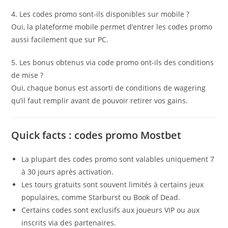
4. Les codes promo sont-ils disponibles sur mobile ?
Oui, la plateforme mobile permet d’entrer les codes promo
aussi facilement que sur PC.
5. Les bonus obtenus via code promo ont-ils des conditions
de mise ?
Oui, chaque bonus est assorti de conditions de wagering
qu’il faut remplir avant de pouvoir retirer vos gains.
Quick facts : codes promo Mostbet
La plupart des codes promo sont valables uniquement 7
à 30 jours après activation.
Les tours gratuits sont souvent limités à certains jeux
populaires, comme Starburst ou Book of Dead.
Certains codes sont exclusifs aux joueurs VIP ou aux
inscrits via des partenaires.