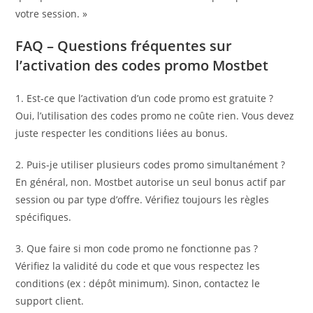
votre session. »
FAQ – Questions fréquentes sur
l’activation des codes promo Mostbet
1. Est-ce que l’activation d’un code promo est gratuite ?
Oui, l’utilisation des codes promo ne coûte rien. Vous devez
juste respecter les conditions liées au bonus.
2. Puis-je utiliser plusieurs codes promo simultanément ?
En général, non. Mostbet autorise un seul bonus actif par
session ou par type d’offre. Vérifiez toujours les règles
spécifiques.
3. Que faire si mon code promo ne fonctionne pas ?
Vérifiez la validité du code et que vous respectez les
conditions (ex : dépôt minimum). Sinon, contactez le
support client.