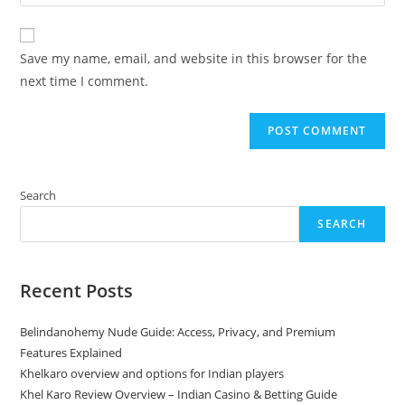
your
comment
to
website
comment
URL
Save my name, email, and website in this browser for the
(optional)
next time I comment.
Search
SEARCH
Recent Posts
Belindanohemy Nude Guide: Access, Privacy, and Premium
Features Explained
Khelkaro overview and options for Indian players
Khel Karo Review Overview – Indian Casino & Betting Guide