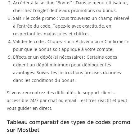
Accéder à la section “Bonus” : Dans le menu utilisateur,
cherchez l’onglet dédié aux promotions ou bonus.
Saisir le code promo : Vous trouverez un champ réservé
à l’entrée du code. Tapez-le avec exactitude, en
respectant les majuscules et chiffres.
Valider le code : Cliquez sur « Activer » ou « Confirmer »
pour que le bonus soit appliqué à votre compte.
Effectuer un dépôt (si nécessaire) : Certains codes
exigent un dépôt minimum pour débloquer les
avantages. Suivez les instructions précises données
dans les conditions du bonus.
Si vous rencontrez des difficultés, le support client –
accessible 24/7 par chat ou email – est très réactif et peut
vous guider en direct.
Tableau comparatif des types de codes promo
sur Mostbet