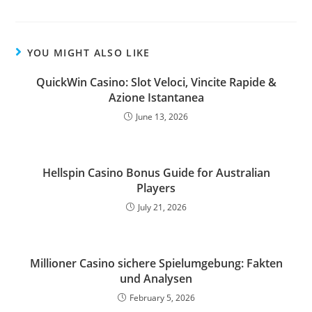
YOU MIGHT ALSO LIKE
QuickWin Casino: Slot Veloci, Vincite Rapide &
Azione Istantanea
June 13, 2026
Hellspin Casino Bonus Guide for Australian
Players
July 21, 2026
Millioner Casino sichere Spielumgebung: Fakten
und Analysen
February 5, 2026