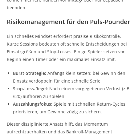
beenden.
Risikomanagement für den Puls‑Pounder
Ein schnelles Mindset erfordert präzise Risikokontrolle.
Kurze Sessions bedeuten oft schnelle Entscheidungen bei
Einsatzgrößen und Stop-Losses. Einige Spieler setzen vor
Beginn einen Timer oder ein maximales Einsatzlimit.
Burst-Strategie:
Anfangs klein setzen; bei Gewinn den
Einsatz verdoppeln für eine schnelle Serie.
Stop‑Loss-Regel:
Nach einem vorgegebenen Verlust (z.B.
€20) aufhören zu spielen.
Auszahlungsfokus:
Spiele mit schnellen Return-Cycles
priorisieren, um Gewinne zügig zu sichern.
Dieser disziplinierte Ansatz hilft, das Momentum
aufrechtzuerhalten und das Bankroll-Management