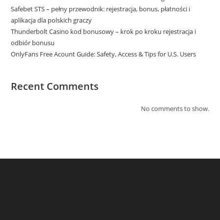
Safebet STS – pełny przewodnik: rejestracja, bonus, płatności i
aplikacja dla polskich graczy
Thunderbolt Casino kod bonusowy – krok po kroku rejestracja i
odbiór bonusu
OnlyFans Free Acount Guide: Safety, Access & Tips for U.S. Users
Recent Comments
No comments to show.