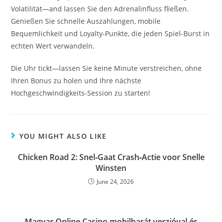
Volatilität—and lassen Sie den Adrenalinfluss fließen.
Genießen Sie schnelle Auszahlungen, mobile
Bequemlichkeit und Loyalty-Punkte, die jeden Spiel-Burst in
echten Wert verwandeln.
Die Uhr tickt—lassen Sie keine Minute verstreichen, ohne
Ihren Bonus zu holen und Ihre nächste
Hochgeschwindigkeits-Session zu starten!
YOU MIGHT ALSO LIKE
Chicken Road 2: Snel‑Gaat Crash‑Actie voor Snelle
Winsten
June 24, 2026
Magyar Online Casino mobilbarát verzióval és