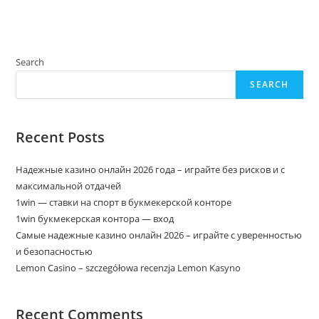
Search
SEARCH
Recent Posts
Надежные казино онлайн 2026 года – играйте без рисков и с
максимальной отдачей
1win — ставки на спорт в букмекерской конторе
1win букмекерская контора — вход
Самые надежные казино онлайн 2026 – играйте с уверенностью
и безопасностью
Lemon Casino – szczegółowa recenzja Lemon Kasyno
Recent Comments