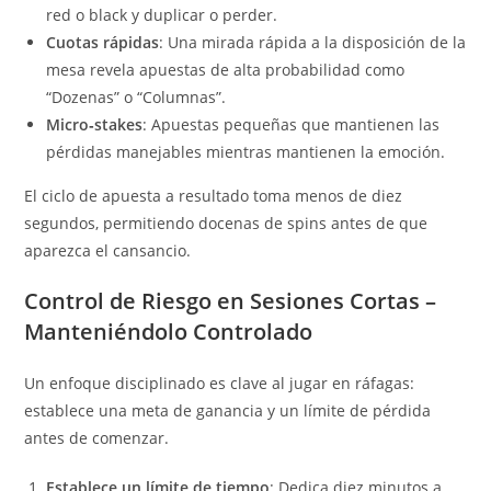
red o black y duplicar o perder.
Cuotas rápidas
: Una mirada rápida a la disposición de la
mesa revela apuestas de alta probabilidad como
“Dozenas” o “Columnas”.
Micro‑stakes
: Apuestas pequeñas que mantienen las
pérdidas manejables mientras mantienen la emoción.
El ciclo de apuesta a resultado toma menos de diez
segundos, permitiendo docenas de spins antes de que
aparezca el cansancio.
Control de Riesgo en Sesiones Cortas –
Manteniéndolo Controlado
Un enfoque disciplinado es clave al jugar en ráfagas:
establece una meta de ganancia y un límite de pérdida
antes de comenzar.
Establece un límite de tiempo
: Dedica diez minutos a