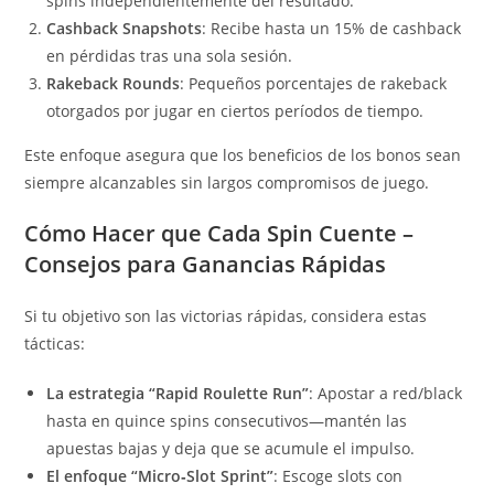
spins independientemente del resultado.
Cashback Snapshots
: Recibe hasta un 15% de cashback
en pérdidas tras una sola sesión.
Rakeback Rounds
: Pequeños porcentajes de rakeback
otorgados por jugar en ciertos períodos de tiempo.
Este enfoque asegura que los beneficios de los bonos sean
siempre alcanzables sin largos compromisos de juego.
Cómo Hacer que Cada Spin Cuente –
Consejos para Ganancias Rápidas
Si tu objetivo son las victorias rápidas, considera estas
tácticas:
La estrategia “Rapid Roulette Run”
: Apostar a red/black
hasta en quince spins consecutivos—mantén las
apuestas bajas y deja que se acumule el impulso.
El enfoque “Micro‑Slot Sprint”
: Escoge slots con