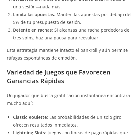
una sesión—nada más.
Limita las apuestas
: Mantén las apuestas por debajo del
5% de tu presupuesto de sesión.
Detente en rachas
: Si alcanzas una racha perdedora de
tres spins, haz una pausa para reevaluar.
Esta estrategia mantiene intacto el bankroll y aún permite
ráfagas espontáneas de emoción.
Variedad de Juegos que Favorecen
Ganancias Rápidas
Un jugador que busca gratificación instantánea encontrará
mucho aquí:
Classic Roulette
: Las probabilidades de un solo giro
ofrecen resultados inmediatos.
Lightning Slots
: Juegos con líneas de pago rápidas que