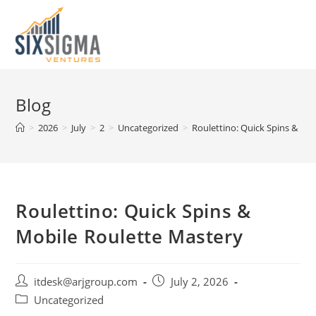
Skip
to
Menu
content
Blog
>
2026
>
July
>
2
>
Uncategorized
>
Roulettino: Quick Spins & Mo
Roulettino: Quick Spins &
Mobile Roulette Mastery
Post
Post
itdesk@arjgroup.com
July 2, 2026
author:
published:
Post
Uncategorized
category: