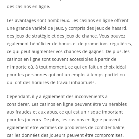
des casinos en ligne.
Les avantages sont nombreux. Les casinos en ligne offrent
une grande variété de jeux, y compris des jeux de hasard,
des jeux de stratégie et des jeux de chance. Vous pouvez
également bénéficier de bonus et de promotions régulières,
ce qui peut augmenter vos chances de gagner. De plus, les
casinos en ligne sont souvent accessibles à partir de
n’importe où, à tout moment, ce qui en fait un choix idéal
pour les personnes qui ont un emploi à temps partiel ou
qui ont des horaires de travail inhabituels.
Cependant, il y a également des inconvénients à
considérer. Les casinos en ligne peuvent être vulnérables
aux fraudes et aux abus, ce qui est un risque important
pour les joueurs. De plus, les casinos en ligne peuvent
également être victimes de problèmes de confidentialité,
car les données des joueurs peuvent être compromises.