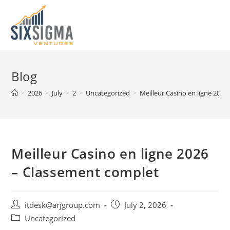
Skip
to
Menu
content
Blog
>
2026
>
July
>
2
>
Uncategorized
>
Meilleur Casino en ligne 202
Meilleur Casino en ligne 2026
– Classement complet
Post
Post
itdesk@arjgroup.com
July 2, 2026
author:
published:
Post
Uncategorized
category: