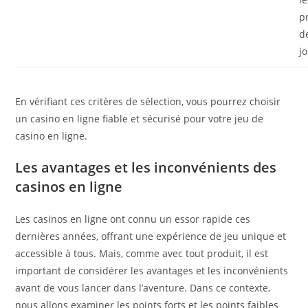
p
d
j
En vérifiant ces critères de sélection, vous pourrez choisir
un casino en ligne fiable et sécurisé pour votre jeu de
casino en ligne.
Les avantages et les inconvénients des
casinos en ligne
Les casinos en ligne ont connu un essor rapide ces
dernières années, offrant une expérience de jeu unique et
accessible à tous. Mais, comme avec tout produit, il est
important de considérer les avantages et les inconvénients
avant de vous lancer dans l’aventure. Dans ce contexte,
nous allons examiner les points forts et les points faibles