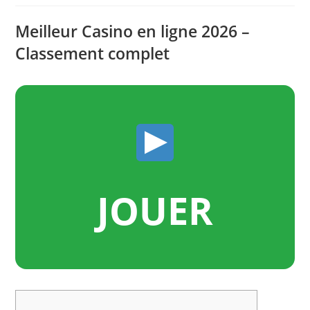
Meilleur Casino en ligne 2026 –
Classement complet
JOUER