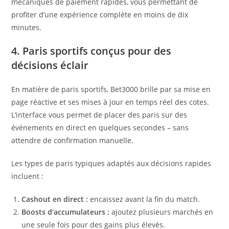
mécaniques de paiement rapides, vous permettant de
profiter d’une expérience complète en moins de dix
minutes.
4. Paris sportifs conçus pour des
décisions éclair
En matière de paris sportifs, Bet3000 brille par sa mise en
page réactive et ses mises à jour en temps réel des cotes.
L’interface vous permet de placer des paris sur des
événements en direct en quelques secondes – sans
attendre de confirmation manuelle.
Les types de paris typiques adaptés aux décisions rapides
incluent :
Cashout en direct :
encaissez avant la fin du match.
Boosts d’accumulateurs :
ajoutez plusieurs marchés en
une seule fois pour des gains plus élevés.