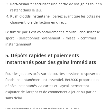
Part‑cashout :
sécurisez une partie de vos gains tout en
restant dans le jeu.
Push d’odds instantané :
pariez avant que les cotes ne
changent lors de l’action en direct.
Le flux de paris est volontairement simplifié : choisissez le
sport → sélectionnez l’événement → misez → confirmez
instantanément.
5. Dépôts rapides et paiements
instantanés pour des gains immédiats
Pour les joueurs axés sur de courtes sessions, disposer de
fonds instantanément est essentiel. Bet3000 propose des
dépôts instantanés via cartes et PayPal, permettant
d’ajouter de l’argent et de commencer à jouer ou parier
sans délai.
Les paiements suivent un principe similaire :