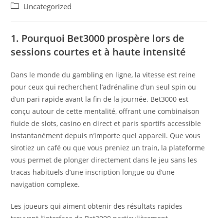
author:
published:
Post
Uncategorized
category:
1. Pourquoi Bet3000 prospère lors de
sessions courtes et à haute intensité
Dans le monde du gambling en ligne, la vitesse est reine
pour ceux qui recherchent l’adrénaline d’un seul spin ou
d’un pari rapide avant la fin de la journée. Bet3000 est
conçu autour de cette mentalité, offrant une combinaison
fluide de slots, casino en direct et paris sportifs accessible
instantanément depuis n’importe quel appareil. Que vous
sirotiez un café ou que vous preniez un train, la plateforme
vous permet de plonger directement dans le jeu sans les
tracas habituels d’une inscription longue ou d’une
navigation complexe.
Les joueurs qui aiment obtenir des résultats rapides