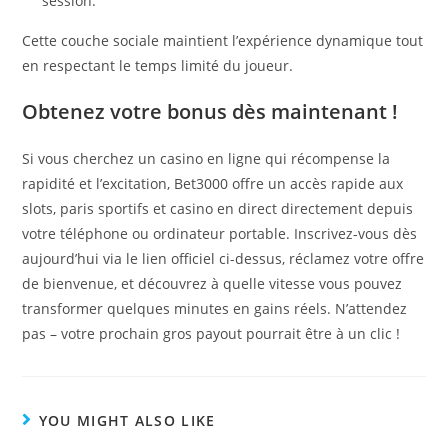
session.
Cette couche sociale maintient l’expérience dynamique tout
en respectant le temps limité du joueur.
Obtenez votre bonus dès maintenant !
Si vous cherchez un casino en ligne qui récompense la
rapidité et l’excitation, Bet3000 offre un accès rapide aux
slots, paris sportifs et casino en direct directement depuis
votre téléphone ou ordinateur portable. Inscrivez-vous dès
aujourd’hui via le lien officiel ci-dessus, réclamez votre offre
de bienvenue, et découvrez à quelle vitesse vous pouvez
transformer quelques minutes en gains réels. N’attendez
pas – votre prochain gros payout pourrait être à un clic !
YOU MIGHT ALSO LIKE