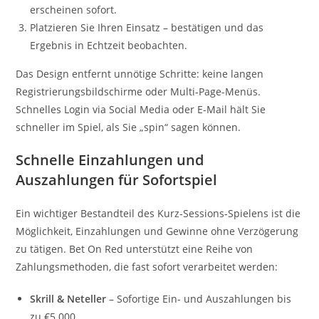
erscheinen sofort.
Platzieren Sie Ihren Einsatz – bestätigen und das
Ergebnis in Echtzeit beobachten.
Das Design entfernt unnötige Schritte: keine langen
Registrierungsbildschirme oder Multi‑Page-Menüs.
Schnelles Login via Social Media oder E-Mail hält Sie
schneller im Spiel, als Sie „spin“ sagen können.
Schnelle Einzahlungen und
Auszahlungen für Sofortspiel
Ein wichtiger Bestandteil des Kurz‑Sessions‑Spielens ist die
Möglichkeit, Einzahlungen und Gewinne ohne Verzögerung
zu tätigen. Bet On Red unterstützt eine Reihe von
Zahlungsmethoden, die fast sofort verarbeitet werden:
Skrill & Neteller
– Sofortige Ein- und Auszahlungen bis
zu €5.000.