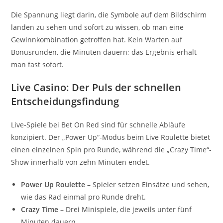
Die Spannung liegt darin, die Symbole auf dem Bildschirm
landen zu sehen und sofort zu wissen, ob man eine
Gewinnkombination getroffen hat. Kein Warten auf
Bonusrunden, die Minuten dauern; das Ergebnis erhält
man fast sofort.
Live Casino: Der Puls der schnellen
Entscheidungsfindung
Live-Spiele bei Bet On Red sind für schnelle Abläufe
konzipiert. Der „Power Up“-Modus beim Live Roulette bietet
einen einzelnen Spin pro Runde, während die „Crazy Time“-
Show innerhalb von zehn Minuten endet.
Power Up Roulette
– Spieler setzen Einsätze und sehen,
wie das Rad einmal pro Runde dreht.
Crazy Time
– Drei Minispiele, die jeweils unter fünf
Minuten dauern.