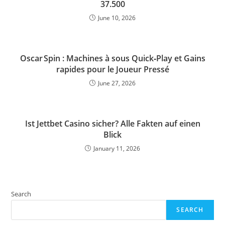
37.500
June 10, 2026
Oscar Spin : Machines à sous Quick‑Play et Gains
rapides pour le Joueur Pressé
June 27, 2026
Ist Jettbet Casino sicher? Alle Fakten auf einen
Blick
January 11, 2026
Search
SEARCH