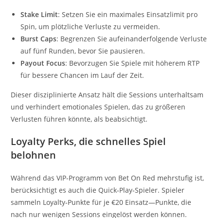
Stake Limit
: Setzen Sie ein maximales Einsatzlimit pro
Spin, um plötzliche Verluste zu vermeiden.
Burst Caps
: Begrenzen Sie aufeinanderfolgende Verluste
auf fünf Runden, bevor Sie pausieren.
Payout Focus
: Bevorzugen Sie Spiele mit höherem RTP
für bessere Chancen im Lauf der Zeit.
Dieser disziplinierte Ansatz hält die Sessions unterhaltsam
und verhindert emotionales Spielen, das zu größeren
Verlusten führen könnte, als beabsichtigt.
Loyalty Perks, die schnelles Spiel
belohnen
Während das VIP-Programm von Bet On Red mehrstufig ist,
berücksichtigt es auch die Quick‑Play‑Spieler. Spieler
sammeln Loyalty‑Punkte für je €20 Einsatz—Punkte, die
nach nur wenigen Sessions eingelöst werden können.