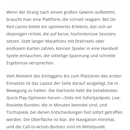
Wenn der Drang nach einem großen Gewinn aufkommt,
braucht man eine Plattform, die schnell reagiert. Bet On
Red casino bietet ein optimiertes Erlebnis, das sich an
diejenigen richtet, die auf kurze, hochintensive Sessions
setzen. Statt langer Marathons mit Drehreels oder
endlosem Karten zählen, können Spieler in eine Handvoll
Spiele eintauchen, die sofortige Spannung und schnelle
Ergebnisse versprechen.
Vom Moment des Einloggens bis zum Platzieren des ersten
Einsatzes ist das Layout der Seite darauf ausgelegt, Sie in
Bewegung zu halten. Die Startseite hebt die beliebtesten
Quick‑Play-Optionen hervor—Slots mit Sofortjackpots, Live-
Roulette-Runden, die in Minuten beendet sind, und
Tischspiele, bei denen Entscheidungen fast sofort getroffen
werden. Die Oberfläche ist klar, die Navigation minimal,
und die Call‑to‑Action-Buttons sind im Mittelpunkt.