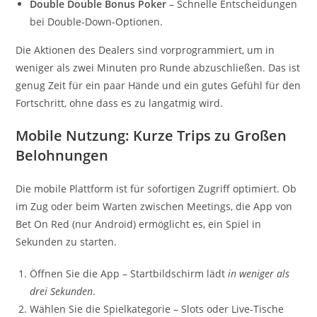
Double Double Bonus Poker
– Schnelle Entscheidungen
bei Double-Down-Optionen.
Die Aktionen des Dealers sind vorprogrammiert, um in
weniger als zwei Minuten pro Runde abzuschließen. Das ist
genug Zeit für ein paar Hände und ein gutes Gefühl für den
Fortschritt, ohne dass es zu langatmig wird.
Mobile Nutzung: Kurze Trips zu Großen
Belohnungen
Die mobile Plattform ist für sofortigen Zugriff optimiert. Ob
im Zug oder beim Warten zwischen Meetings, die App von
Bet On Red (nur Android) ermöglicht es, ein Spiel in
Sekunden zu starten.
Öffnen Sie die App – Startbildschirm lädt
in weniger als
drei Sekunden
.
Wählen Sie die Spielkategorie – Slots oder Live-Tische