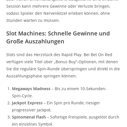
Session kann mehrere Gewinne oder Verluste bringen,
sodass Spieler den Nervenkitzel erleben können, ohne
Stunden warten zu müssen.
Slot Machines: Schnelle Gewinne und
Große Auszahlungen
Slots sind das Herzstück des Rapid Play. Bei Bet On Red
verfügen viele Titel über „Bonus Buy“-Optionen, mit denen
Sie die reguläre Spin‑Runde überspringen und direkt in die
Auszahlungsphase springen können.
Megaways Madness
– Bis zu einem 10‑Sekunden-
Spin‑Cycle.
Jackpot Express
– Ein Spin pro Runde, riesiger
progressiver Jackpot.
Spinomenal Flash
– Sofortige Freispiele, ausgelöst durch
ein einzelnes Symbol.