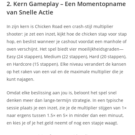
2. Kern Gameplay – Een Momentopname
van Snelle Actie
In zijn kern is Chicken Road een crash‑stijl multiplier
shooter: je zet een inzet, kijkt hoe de chicken stap voor stap
hop, en beslist wanneer je cashout voordat een manhole of
oven verschijnt. Het spel biedt vier moeilijkheidsgraden—
Easy (24 stappen), Medium (22 stappen), Hard (20 stappen),
en Hardcore (15 stappen). Elke niveau verandert de kansen
op het raken van een val en de maximale multiplier die je
kunt najagen.
Omdat elke beslissing aan jou is, beloont het spel snel
denken meer dan lange‑termijn strategie. In een typische
sessie plaats je een inzet, zie je de multiplier stijgen van 1×
naar ergens tussen 1.5× en 5× in minder dan een minuut,
en kies je of je het geld neemt of nog een stapje waagt.