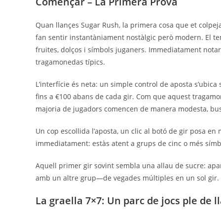
Començar – La Primera Prova
Quan llançes Sugar Rush, la primera cosa que et colpeja 
fan sentir instantàniament nostàlgic però modern. El te
fruites, dolços i símbols juganers. Immediatament notarà
tragamonedas típics.
L’interfície és neta: un simple control de aposta s’ubica
fins a €100 abans de cada gir. Com que aquest tragamoned
majoria de jugadors comencen de manera modesta, busc
Un cop escollida l’aposta, un clic al botó de gir posa en
immediatament: estàs atent a grups de cinc o més símbo
Aquell primer gir sovint sembla una allau de sucre: apar
amb un altre grup—de vegades múltiples en un sol gir.
La graella 7×7: Un parc de jocs ple de