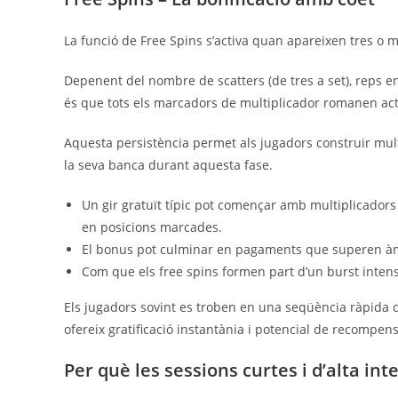
La funció de Free Spins s’activa quan apareixen tres o
Depenent del nombre de scatters (de tres a set), reps en
és que tots els marcadors de multiplicador romanen acti
Aquesta persistència permet als jugadors construir mul
la seva banca durant aquesta fase.
Un gir gratuït típic pot començar amb multiplicado
en posicions marcades.
El bonus pot culminar en pagaments que superen àmp
Com que els free spins formen part d’un burst intens
Els jugadors sovint es troben en una seqüència ràpida
ofereix gratificació instantània i potencial de recompen
Per què les sessions curtes i d’alta in