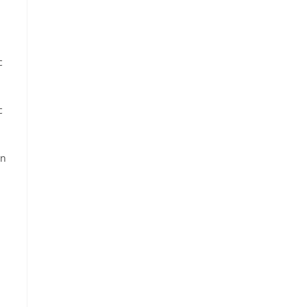
c
c
en