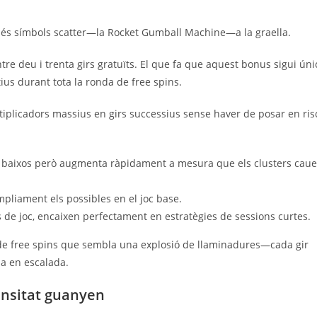
 més símbols scatter—la Rocket Gumball Machine—a la graella.
tre deu i trenta girs gratuïts. El que fa que aquest bonus sigui úni
us durant tota la ronda de free spins.
tiplicadors massius en girs successius sense haver de posar en ris
rs baixos però augmenta ràpidament a mesura que els clusters cau
liament els possibles en el joc base.
 de joc, encaixen perfectament en estratègies de sessions curtes.
 de free spins que sembla una explosió de llaminadures—cada gir
sa en escalada.
tensitat guanyen