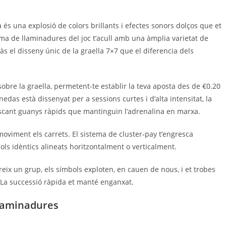
és una explosió de colors brillants i efectes sonors dolços que et
ma de llaminadures del joc t’acull amb una àmplia varietat de
s el disseny únic de la graella 7×7 que el diferencia dels
 sobre la graella, permetent-te establir la teva aposta des de €0.20
as està dissenyat per a sessions curtes i d’alta intensitat, la
ant guanys ràpids que mantinguin l’adrenalina en marxa.
 moviment els carrets. El sistema de cluster‑pay t’engresca
ls idèntics alineats horitzontalment o verticalment.
eix un grup, els símbols exploten, en cauen de nous, i et trobes
 La successió ràpida et manté enganxat.
 llaminadures