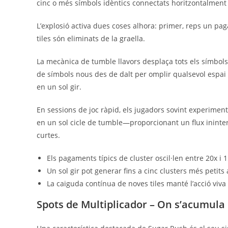
cinc o més símbols idèntics connectats horitzontalment
L’explosió activa dues coses alhora: primer, reps un paga
tiles són eliminats de la graella.
La mecànica de tumble llavors desplaça tots els símbols 
de símbols nous des de dalt per omplir qualsevol espai
en un sol gir.
En sessions de joc ràpid, els jugadors sovint experime
en un sol cicle de tumble—proporcionant un flux inint
curtes.
Els pagaments típics de cluster oscil·len entre 20x i 1
Un sol gir pot generar fins a cinc clusters més petits 
La caiguda contínua de noves tiles manté l’acció viv
Spots de Multiplicador – On s’acumula 