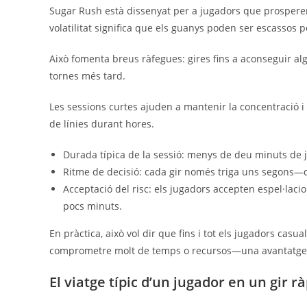
Sugar Rush està dissenyat per a jugadors que prosperen 
volatilitat significa que els guanys poden ser escassos 
Això fomenta breus ràfegues: gires fins a aconseguir alg
tornes més tard.
Les sessions curtes ajuden a mantenir la concentració i
de línies durant hores.
Durada típica de la sessió: menys de deu minuts de j
Ritme de decisió: cada gir només triga uns segons—des
Acceptació del risc: els jugadors accepten espel·lac
pocs minuts.
En pràctica, això vol dir que fins i tot els jugadors cas
comprometre molt de temps o recursos—una avantatge 
El viatge típic d’un jugador en un gir r