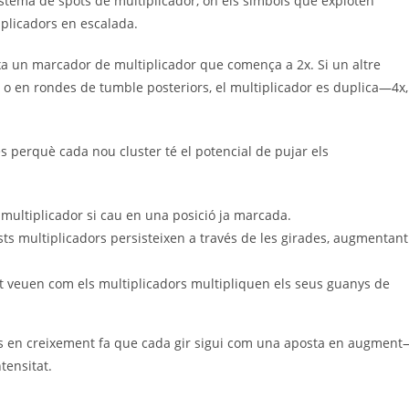
stema de spots de multiplicador, on els símbols que exploten
plicadors en escalada.
xa un marcador de multiplicador que comença a 2x. Si un altre
r o en rondes de tumble posteriors, el multiplicador es duplica—4x,
 perquè cada nou cluster té el potencial de pujar els
 multiplicador si cau en una posició ja marcada.
sts multiplicadors persisteixen a través de les girades, augmentant
t veuen com els multiplicadors multipliquen els seus guanys de
s en creixement fa que cada gir sigui com una aposta en augment
tensitat.