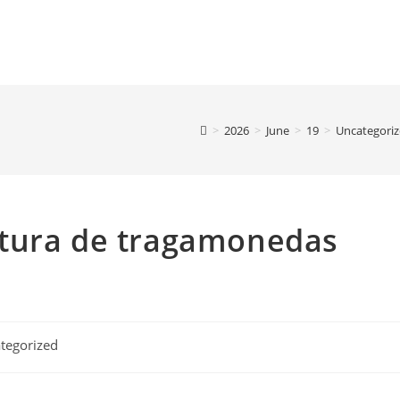
>
2026
>
June
>
19
>
Uncategori
ntura de tragamonedas
tegorized
y: