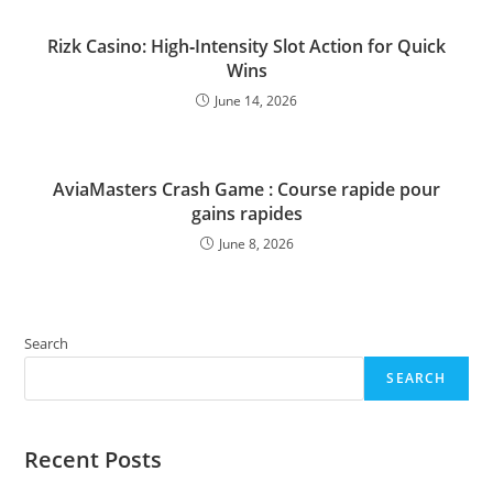
Rizk Casino: High‑Intensity Slot Action for Quick
Wins
June 14, 2026
AviaMasters Crash Game : Course rapide pour
gains rapides
June 8, 2026
Search
SEARCH
Recent Posts