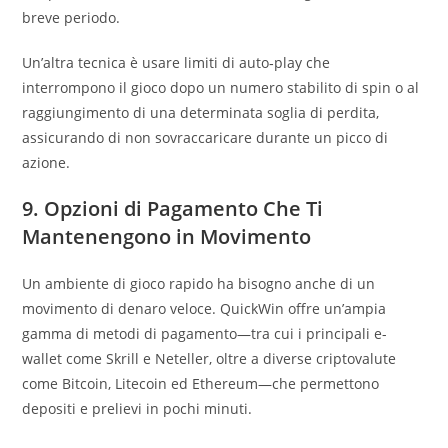
breve periodo.
Un’altra tecnica è usare limiti di auto‑play che
interrompono il gioco dopo un numero stabilito di spin o al
raggiungimento di una determinata soglia di perdita,
assicurando di non sovraccaricare durante un picco di
azione.
9. Opzioni di Pagamento Che Ti
Mantenengono in Movimento
Un ambiente di gioco rapido ha bisogno anche di un
movimento di denaro veloce. QuickWin offre un’ampia
gamma di metodi di pagamento—tra cui i principali e-
wallet come Skrill e Neteller, oltre a diverse criptovalute
come Bitcoin, Litecoin ed Ethereum—che permettono
depositi e prelievi in pochi minuti.