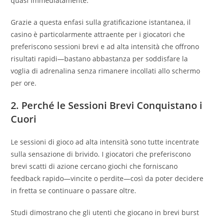
quasi immediatamente.
Grazie a questa enfasi sulla gratificazione istantanea, il
casino è particolarmente attraente per i giocatori che
preferiscono sessioni brevi e ad alta intensità che offrono
risultati rapidi—bastano abbastanza per soddisfare la
voglia di adrenalina senza rimanere incollati allo schermo
per ore.
2. Perché le Sessioni Brevi Conquistano i
Cuori
Le sessioni di gioco ad alta intensità sono tutte incentrate
sulla sensazione di brivido. I giocatori che preferiscono
brevi scatti di azione cercano giochi che forniscano
feedback rapido—vincite o perdite—così da poter decidere
in fretta se continuare o passare oltre.
Studi dimostrano che gli utenti che giocano in brevi burst