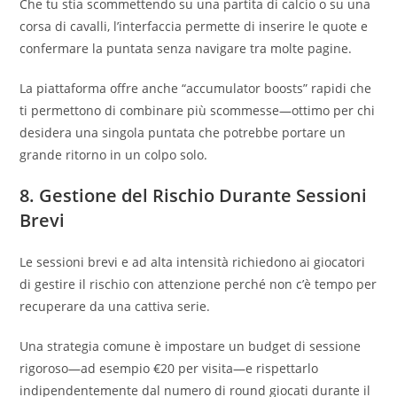
Che tu stia scommettendo su una partita di calcio o su una
corsa di cavalli, l’interfaccia permette di inserire le quote e
confermare la puntata senza navigare tra molte pagine.
La piattaforma offre anche “accumulator boosts” rapidi che
ti permettono di combinare più scommesse—ottimo per chi
desidera una singola puntata che potrebbe portare un
grande ritorno in un colpo solo.
8. Gestione del Rischio Durante Sessioni
Brevi
Le sessioni brevi e ad alta intensità richiedono ai giocatori
di gestire il rischio con attenzione perché non c’è tempo per
recuperare da una cattiva serie.
Una strategia comune è impostare un budget di sessione
rigoroso—ad esempio €20 per visita—e rispettarlo
indipendentemente dal numero di round giocati durante il