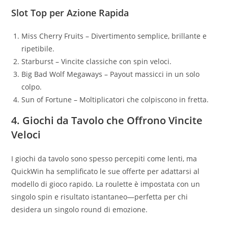
Slot Top per Azione Rapida
Miss Cherry Fruits – Divertimento semplice, brillante e
ripetibile.
Starburst – Vincite classiche con spin veloci.
Big Bad Wolf Megaways – Payout massicci in un solo
colpo.
Sun of Fortune – Moltiplicatori che colpiscono in fretta.
4. Giochi da Tavolo che Offrono Vincite
Veloci
I giochi da tavolo sono spesso percepiti come lenti, ma
QuickWin ha semplificato le sue offerte per adattarsi al
modello di gioco rapido. La roulette è impostata con un
singolo spin e risultato istantaneo—perfetta per chi
desidera un singolo round di emozione.