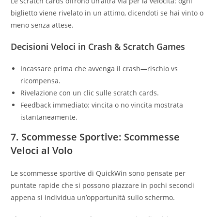
Le scratch cards offrono un’altra via per la velocità: ogni
biglietto viene rivelato in un attimo, dicendoti se hai vinto o
meno senza attese.
Decisioni Veloci in Crash & Scratch Games
Incassare prima che avvenga il crash—rischio vs
ricompensa.
Rivelazione con un clic sulle scratch cards.
Feedback immediato: vincita o no vincita mostrata
istantaneamente.
7. Scommesse Sportive: Scommesse
Veloci al Volo
Le scommesse sportive di QuickWin sono pensate per
puntate rapide che si possono piazzare in pochi secondi
appena si individua un’opportunità sullo schermo.