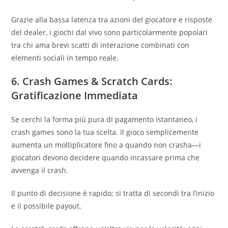
Grazie alla bassa latenza tra azioni del giocatore e risposte
del dealer, i giochi dal vivo sono particolarmente popolari
tra chi ama brevi scatti di interazione combinati con
elementi sociali in tempo reale.
6. Crash Games & Scratch Cards:
Gratificazione Immediata
Se cerchi la forma più pura di pagamento istantaneo, i
crash games sono la tua scelta. Il gioco semplicemente
aumenta un moltiplicatore fino a quando non crasha—i
giocatori devono decidere quando incassare prima che
avvenga il crash.
Il punto di decisione è rapido; si tratta di secondi tra l’inizio
e il possibile payout.