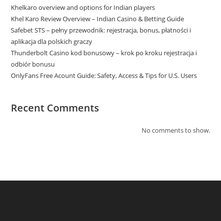
Khelkaro overview and options for Indian players
Khel Karo Review Overview – Indian Casino & Betting Guide
Safebet STS – pełny przewodnik: rejestracja, bonus, płatności i
aplikacja dla polskich graczy
Thunderbolt Casino kod bonusowy – krok po kroku rejestracja i
odbiór bonusu
OnlyFans Free Acount Guide: Safety, Access & Tips for U.S. Users
Recent Comments
No comments to show.