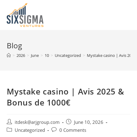
Skip
to
Menu
content
Blog
>
2026
>
June
>
10
>
Uncategorized
>
Mystake casino | Avis 2025
Mystake casino | Avis 2025 &
Bonus de 1000€
Post
Post
itdesk@arjgroup.com
June 10, 2026
author:
published:
Post
Post
Uncategorized
0 Comments
category:
comments: