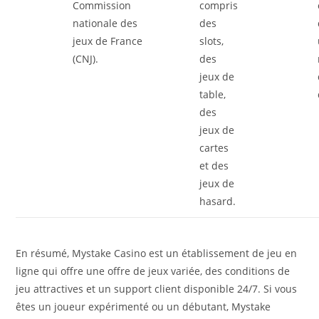
Commission
compris
nationale des
des
jeux de France
slots,
(CNJ).
des
jeux de
table,
des
jeux de
cartes
et des
jeux de
hasard.
En résumé, Mystake Casino est un établissement de jeu en
ligne qui offre une offre de jeux variée, des conditions de
jeu attractives et un support client disponible 24/7. Si vous
êtes un joueur expérimenté ou un débutant, Mystake