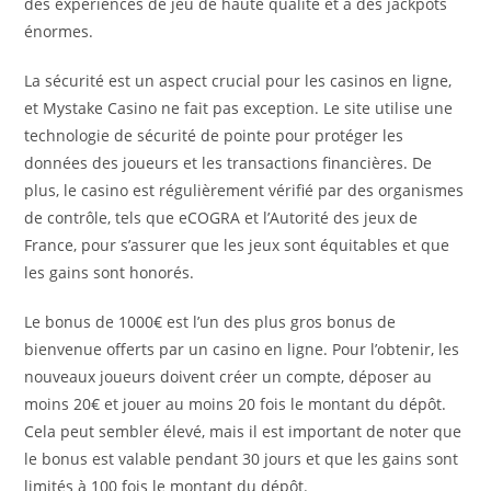
des expériences de jeu de haute qualité et à des jackpots
énormes.
La sécurité est un aspect crucial pour les casinos en ligne,
et Mystake Casino ne fait pas exception. Le site utilise une
technologie de sécurité de pointe pour protéger les
données des joueurs et les transactions financières. De
plus, le casino est régulièrement vérifié par des organismes
de contrôle, tels que eCOGRA et l’Autorité des jeux de
France, pour s’assurer que les jeux sont équitables et que
les gains sont honorés.
Le bonus de 1000€ est l’un des plus gros bonus de
bienvenue offerts par un casino en ligne. Pour l’obtenir, les
nouveaux joueurs doivent créer un compte, déposer au
moins 20€ et jouer au moins 20 fois le montant du dépôt.
Cela peut sembler élevé, mais il est important de noter que
le bonus est valable pendant 30 jours et que les gains sont
limités à 100 fois le montant du dépôt.