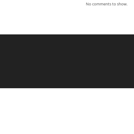
No comments to show.