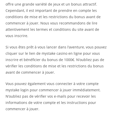
offre une grande variété de jeux et un bonus attractif.
Cependant, il est important de prendre en compte les
conditions de mise et les restrictions du bonus avant de
commencer à jouer. Nous vous recommandons de lire
attentivement les termes et conditions du site avant de
vous inscrire.
Si vous êtes prêt à vous lancer dans l’aventure, vous pouvez
cliquer sur le lien de mystake casino en ligne pour vous
inscrire et bénéficier du bonus de 1000€. N’oubliez pas de
vérifier les conditions de mise et les restrictions du bonus
avant de commencer à jouer.
Vous pouvez également vous connecter à votre compte
mystake login pour commencer à jouer immédiatement.
N’oubliez pas de vérifier vos e-mails pour recevoir les
informations de votre compte et les instructions pour
commencer à jouer.