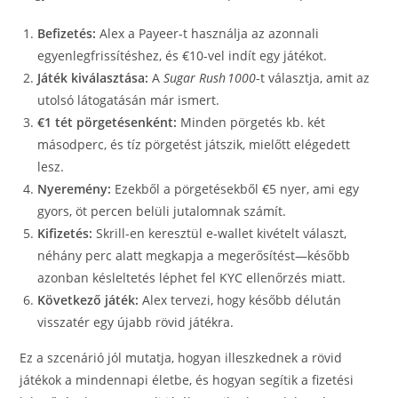
Befizetés:
Alex a Payeer-t használja az azonnali
egyenlegfrissítéshez, és €10-vel indít egy játékot.
Játék kiválasztása:
A
Sugar Rush 1000
-t választja, amit az
utolsó látogatásán már ismert.
€1 tét pörgetésenként:
Minden pörgetés kb. két
másodperc, és tíz pörgetést játszik, mielőtt elégedett
lesz.
Nyeremény:
Ezekből a pörgetésekből €5 nyer, ami egy
gyors, öt percen belüli jutalomnak számít.
Kifizetés:
Skrill-en keresztül e‑wallet kivételt választ,
néhány perc alatt megkapja a megerősítést—később
azonban késleltetés léphet fel KYC ellenőrzés miatt.
Következő játék:
Alex tervezi, hogy később délután
visszatér egy újabb rövid játékra.
Ez a szcenárió jól mutatja, hogyan illeszkednek a rövid
játékok a mindennapi életbe, és hogyan segítik a fizetési