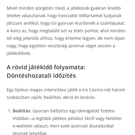
Mivel minden pörgetés rövid, a játékosok gyakran kisebb
téteket választanak, hogy hosszabb időtartamot tudjanak
játszani anélkül, hogy túl gyorsan kiürítenék a számlájukat.
A kulcs az, hogy megtaláld azt az édes pontot, ahol minden
tét elég jelentős ahhoz, hogy értelme legyen, de nem olyan
nagy, hogy egyetlen veszteség azonnal véget vessen a
játékidőnek.
A rövid játékidő folyamata:
Döntéshozatali időzítés
Egy tipikus magas intenzitású játék a Ice Casino-nál három
szakaszban zajlik: beállítás, akció és lezárás.
Beállítás:
Gyorsan befizetsz egy támogatott fizetési
móddal—a legtöbb játékos például Skrill vagy Neteller
e‑walletet választ, mert ezek azonnali átutalásokat
tesznek lehetővé.