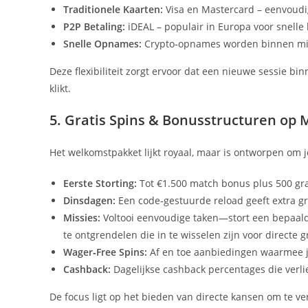
Traditionele Kaarten:
Visa en Mastercard – eenvoudi
P2P Betaling:
iDEAL – populair in Europa voor snelle
Snelle Opnames:
Crypto‑opnames worden binnen minu
Deze flexibiliteit zorgt ervoor dat een nieuwe sessie b
klikt.
5. Gratis Spins & Bonusstructuren op 
Het welkomstpakket lijkt royaal, maar is ontworpen om j
Eerste Storting:
Tot €1.500 match bonus plus 500 gratis
Dinsdagen:
Een code‑gestuurde reload geeft extra grat
Missies:
Voltooi eenvoudige taken—stort een bepaald
te ontgrendelen die in te wisselen zijn voor directe gr
Wager‑Free Spins:
Af en toe aanbiedingen waarmee je 
Cashback:
Dagelijkse cashback percentages die verli
De focus ligt op het bieden van directe kansen om te v