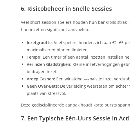
6. Risicobeheer in Snelle Sessies
Veel short‑session spelers houden hun bankrolls strak
hun inzetten significant aanvoelen.
Inzetgrootte:
Veel spelers houden zich aan €1–€5 per 
maximaliseren binnen limieten.
Tempo:
Een timer of een aantal inzetten instellen he
Verliezen Gladstrijken:
Kleine inzetverhogingen gebrui
bedragen inzet.
Vroeg Cashen:
Een winstdoel—zoals je inzet verdubb
Geen Over‑Bets:
De verleiding weerstaan om achter v
plaats van stressvol.
Deze gedisciplineerde aanpak houdt korte bursts spann
7. Een Typische Eén‑Uurs Sessie in Act