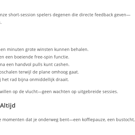
ij onze short‑session spelers degenen die directe feedback geven—
.
binnen minuten grote winsten kunnen behalen.
 en een boeiende free‑spin functie.
 na een handvol pulls kunt cashen.
opschalen terwijl de plane omhoog gaat.
j het rad bijna onmiddellijk draait.
 willen op de vlucht—geen wachten op uitgebreide sessies.
Altijd
ie momenten dat je onderweg bent—een koffiepauze, een bustocht,