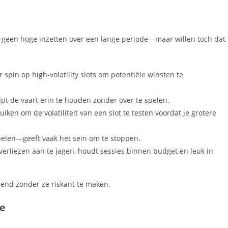
—geen hoge inzetten over een lange periode—maar willen toch dat
spin op high‑volatility slots om potentiële winsten te
lpt de vaart erin te houden zonder over te spelen.
ken om de volatiliteit van een slot te testen voordat je grotere
elen—geeft vaak het sein om te stoppen.
erliezen aan te jagen, houdt sessies binnen budget en leuk in
end zonder ze riskant te maken.
ie