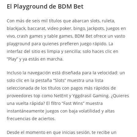
El Playground de BDM Bet
Con más de seis mil títulos que abarcan slots, ruleta,
blackjack, baccarat, video poker, bingo, jackpots, juegos en
vivo, crash games y table games, BDM Bet ofrece un vasto
playground para quienes prefieren juego rápido. La
interfaz del sitio es limpia y sencilla; solo haces clic en
“Play” y ya estás en marcha.
Incluso la navegación está diseñada para la velocidad: un
solo clic en la pestaña “Slots” muestra una lista
seleccionada de los títulos con pagos más rápidos de
proveedores top como NetEnt y Yggdrasil Gaming. ¿Quieres
una vuelta rápida? El filtro “Fast Wins” muestra
instantáneamente juegos con baja volatilidad y altas
frecuencias de aciertos.
Desde el momento en que inicias sesión, te recibe un