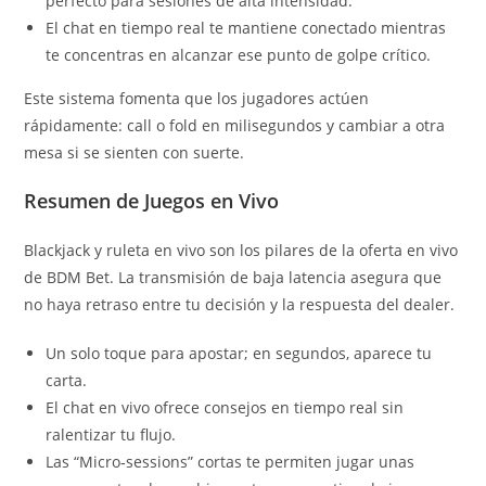
perfecto para sesiones de alta intensidad.
El chat en tiempo real te mantiene conectado mientras
te concentras en alcanzar ese punto de golpe crítico.
Este sistema fomenta que los jugadores actúen
rápidamente: call o fold en milisegundos y cambiar a otra
mesa si se sienten con suerte.
Resumen de Juegos en Vivo
Blackjack y ruleta en vivo son los pilares de la oferta en vivo
de BDM Bet. La transmisión de baja latencia asegura que
no haya retraso entre tu decisión y la respuesta del dealer.
Un solo toque para apostar; en segundos, aparece tu
carta.
El chat en vivo ofrece consejos en tiempo real sin
ralentizar tu flujo.
Las “Micro‑sessions” cortas te permiten jugar unas