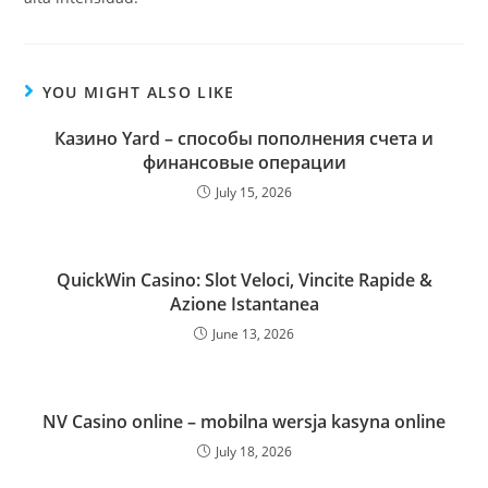
YOU MIGHT ALSO LIKE
Казино Yard – способы пополнения счета и
финансовые операции
July 15, 2026
QuickWin Casino: Slot Veloci, Vincite Rapide &
Azione Istantanea
June 13, 2026
NV Casino online – mobilna wersja kasyna online
July 18, 2026