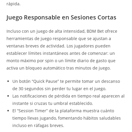
rápida.
Juego Responsable en Sesiones Cortas
Incluso con un juego de alta intensidad, BDM Bet ofrece
herramientas de juego responsable que se ajustan a
ventanas breves de actividad. Los jugadores pueden
establecer límites instantáneos antes de comenzar: un
monto máximo por spin o un límite diario de gasto que
activa un bloqueo automático tras minutos de juego.
Un botón “Quick Pause” te permite tomar un descanso
de 30 segundos sin perder tu lugar en el juego.
Las notificaciones de pérdida en tiempo real aparecen al
instante si cruzas tu umbral establecido.
El “Session Timer” de la plataforma muestra cuánto
tiempo llevas jugando, fomentando hábitos saludables
incluso en ráfagas breves.