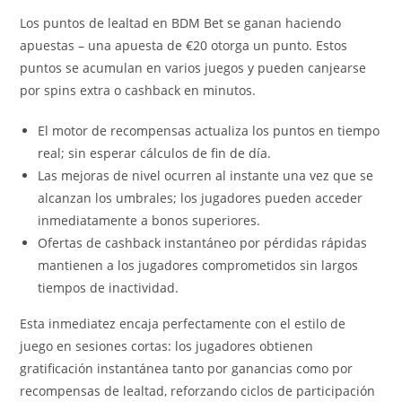
Los puntos de lealtad en BDM Bet se ganan haciendo
apuestas – una apuesta de €20 otorga un punto. Estos
puntos se acumulan en varios juegos y pueden canjearse
por spins extra o cashback en minutos.
El motor de recompensas actualiza los puntos en tiempo
real; sin esperar cálculos de fin de día.
Las mejoras de nivel ocurren al instante una vez que se
alcanzan los umbrales; los jugadores pueden acceder
inmediatamente a bonos superiores.
Ofertas de cashback instantáneo por pérdidas rápidas
mantienen a los jugadores comprometidos sin largos
tiempos de inactividad.
Esta inmediatez encaja perfectamente con el estilo de
juego en sesiones cortas: los jugadores obtienen
gratificación instantánea tanto por ganancias como por
recompensas de lealtad, reforzando ciclos de participación