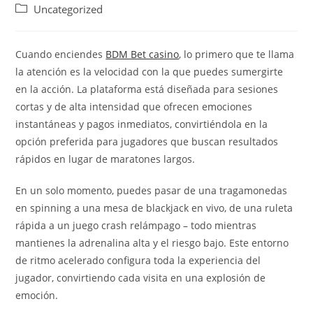
author:
published:
Post
Uncategorized
category:
Cuando enciendes
BDM Bet casino
, lo primero que te llama
la atención es la velocidad con la que puedes sumergirte
en la acción. La plataforma está diseñada para sesiones
cortas y de alta intensidad que ofrecen emociones
instantáneas y pagos inmediatos, convirtiéndola en la
opción preferida para jugadores que buscan resultados
rápidos en lugar de maratones largos.
En un solo momento, puedes pasar de una tragamonedas
en spinning a una mesa de blackjack en vivo, de una ruleta
rápida a un juego crash relámpago – todo mientras
mantienes la adrenalina alta y el riesgo bajo. Este entorno
de ritmo acelerado configura toda la experiencia del
jugador, convirtiendo cada visita en una explosión de
emoción.