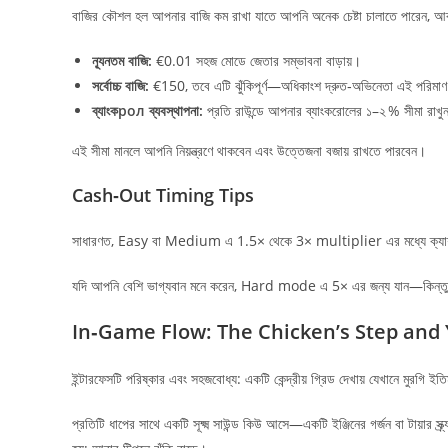
বাজির কৌশল হল আপনার বাজি কম রাখা যাতে আপনি অনেক চেষ্টা চালাতে পারেন, আবা
ন্যূনতম বাজি:
€0.01 সহজ মোডে জেতার সম্ভাবনা বাড়ায়।
সর্বোচ্চ বাজি:
€150, তবে এটি ঝুঁকিপূর্ণ—অধিকাংশ দ্রুত‑অভিনেতা এই পরিমাণ
ব্যাংকрол ব্যবস্থাপনা:
প্রতি রাউন্ডে আপনার ব্যাংকরোলের ১–২ % সীমা রাখু
এই সীমা মানলে আপনি নিয়ন্ত্রণে থাকবেন এবং উত্তেজনা বজায় রাখতে পারবেন।
Cash‑Out Timing Tips
সাধারণত, Easy বা Medium এ 1.5× থেকে 3× multiplier এর মধ্যে ক্যাশ আ
যদি আপনি বেশি ভাগ্যবান মনে করেন, Hard mode এ 5× এর জন্য যান—কিন্তু
In‑Game Flow: The Chicken’s Step and
ইন্টারফেসটি পরিষ্কার এবং সহজবোধ্য: একটি কেন্দ্রীয় গ্রিড দেখায় যেখানে মুরগি 
প্রতিটি ধাপের সাথে একটি সূক্ষ্ম সাউন্ড কিউ আসে—একটি ইঞ্জিনের গর্জন বা টায়