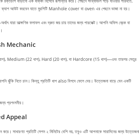
তচাপ বাড়ানো এক ধাক্কা হিসেবে রূপান্তর করে। পেছনে সংখ্যাগুলি পড়ে যাওয়ার পরিবর্তে,
 বা আগে ক্যাশ আউট করবেন যাতে মুরগিটি Manhole cover বা oven এর পেছনে ভাজা না হয়।
থাৎ যারা তাত্ক্ষণিক ফলাফল এবং দ্রুত জয় চায় তাদের জন্য পারফেক্ট। আপনি অফিস ব্রেক বা
ন।
ash Mechanic
y (24 ধাপ), Medium (22 ধাপ), Hard (20 ধাপ), বা Hardcore (15 ধাপ)—এবং তারপর সেতুর
নি ঝুঁকি নিতে চান। কিন্তু প্রতিটি ধাপ also বিপদে ফেলে দেয়। উত্তেজনা বাড়ে যেন একটি
জন্য প্রশংসনীয়।
ed Appeal
নে করে। সাধারণত প্রতিটি সেশন ২ মিনিটের বেশি নয়, তবুও এটি আপনাকে সারাদিনের জন্য উত্তেজন