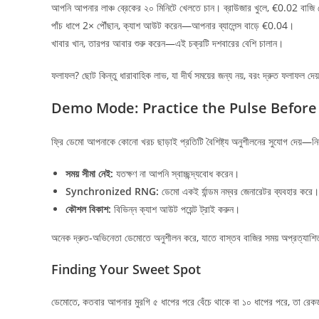
আপনি আপনার লাঞ্চ ব্রেকের ২০ মিনিটে খেলতে চান। ব্রাউজার খুলে, €0.02 বাজ
পাঁচ ধাপে 2× পৌঁছান, ক্যাশ আউট করেন—আপনার ব্যালেন্স বাড়ে €0.04।
খাবার খান, তারপর আবার শুরু করেন—এই চক্রটি দশবারের বেশি চালান।
ফলাফল? ছোট কিন্তু ধারাবাহিক লাভ, যা দীর্ঘ সময়ের জন্য নয়, বরং দ্রুত ফলাফল দেয
Demo Mode: Practice the Pulse Before
ফ্রি ডেমো আপনাকে কোনো খরচ ছাড়াই প্রতিটি বৈশিষ্ট্য অনুশীলনের সুযোগ দেয়—ন
সময় সীমা নেই:
যতক্ষণ না আপনি স্বাচ্ছন্দ্যবোধ করেন।
Synchronized RNG:
ডেমো একই র্যান্ডম নম্বর জেনারেটর ব্যবহার করে।
কৌশল বিকাশ:
বিভিন্ন ক্যাশ আউট পয়েন্ট ট্রাই করুন।
অনেক দ্রুত‑অভিনেতা ডেমোতে অনুশীলন করে, যাতে বাস্তব বাজির সময় অপ্রত্যাশিত
Finding Your Sweet Spot
ডেমোতে, কতবার আপনার মুরগি ৫ ধাপের পরে বেঁচে থাকে বা ১০ ধাপের পরে, তা রেকর