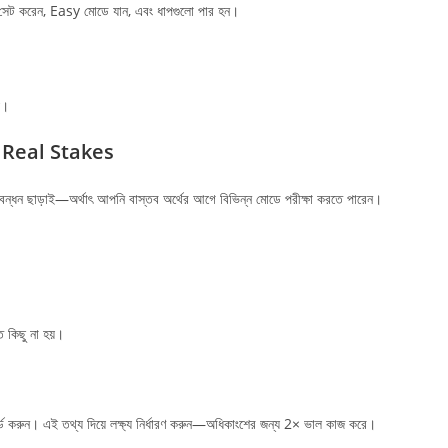
ি সেট করেন, Easy মোডে যান, এবং ধাপগুলো পার হন।
়।
 Real Stakes
িবন্ধন ছাড়াই—অর্থাৎ আপনি বাস্তব অর্থের আগে বিভিন্ন মোডে পরীক্ষা করতে পারেন।
 কিছু না হয়।
্ড করুন। এই তথ্য দিয়ে লক্ষ্য নির্ধারণ করুন—অধিকাংশের জন্য 2× ভাল কাজ করে।