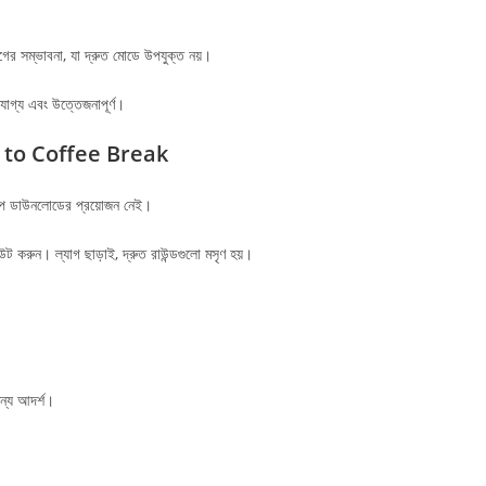
র সম্ভাবনা, যা দ্রুত মোডে উপযুক্ত নয়।
োগ্য এবং উত্তেজনাপূর্ণ।
to Coffee Break
াপ ডাউনলোডের প্রয়োজন নেই।
 আউট করুন। ল্যাগ ছাড়াই, দ্রুত রাউন্ডগুলো মসৃণ হয়।
ন্য আদর্শ।