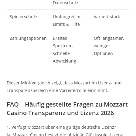
Datenschutz
Spielerschutz
Umfangreiche
Variiert stark
Limits & Hilfe
Zahlungsoptionen
Breites
Oft langsamer,
Spektrum,
weniger
schnelle
Optionen
Abwicklung
Dieser Mini-Vergleich zeigt, dass Mozzart im Lizenz- und
Transparenzbereich eine Vorreiterrolle einnimmt.
FAQ – Häufig gestellte Fragen zu Mozzart
Casino Transparenz und Lizenz 2026
1. Verfügt Mozzart über eine gültige deutsche Lizenz?
Ja, Mozzart Casino besitzt die offizielle Glücksspiel-Lizenz