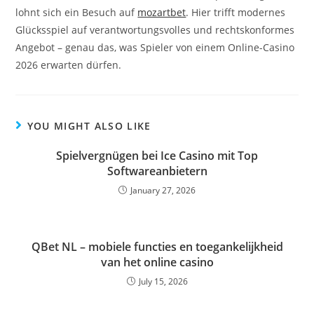
lohnt sich ein Besuch auf
mozartbet
. Hier trifft modernes
Glücksspiel auf verantwortungsvolles und rechtskonformes
Angebot – genau das, was Spieler von einem Online-Casino
2026 erwarten dürfen.
YOU MIGHT ALSO LIKE
Spielvergnügen bei Ice Casino mit Top
Softwareanbietern
January 27, 2026
QBet NL – mobiele functies en toegankelijkheid
van het online casino
July 15, 2026