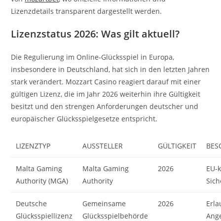
Lizenzdetails transparent dargestellt werden.
Lizenzstatus 2026: Was gilt aktuell?
Die Regulierung im Online-Glücksspiel in Europa,
insbesondere in Deutschland, hat sich in den letzten Jahren
stark verändert. Mozzart Casino reagiert darauf mit einer
gültigen Lizenz, die im Jahr 2026 weiterhin ihre Gültigkeit
besitzt und den strengen Anforderungen deutscher und
europäischer Glücksspielgesetze entspricht.
LIZENZTYP
AUSSTELLER
GÜLTIGKEIT
BES
Malta Gaming
Malta Gaming
2026
EU-
Authority (MGA)
Authority
Sich
Deutsche
Gemeinsame
2026
Erla
Glücksspiellizenz
Glücksspielbehörde
Ang