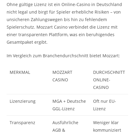
Ohne gültige Lizenz ist ein Online-Casino in Deutschland
nicht legal und birgt für Spieler erhebliche Risiken – von
unsicheren Zahlungswegen bis hin zu fehlendem
Spielerschutz. Mozzart Casino verbindet die Lizenz mit
einer transparenten Plattform, was ein beruhigendes
Gesamtpaket ergibt.
Im Vergleich zum Branchendurchschnitt bietet Mozzart:
MERKMAL
MOZZART
DURCHSCHNITT
CASINO
ONLINE-
CASINO
Lizenzierung
MGA + Deutsche
Oft nur EU-
GGL-Lizenz
Lizenz
Transparenz
Ausführliche
Weniger klar
AGB &
kommuniziert