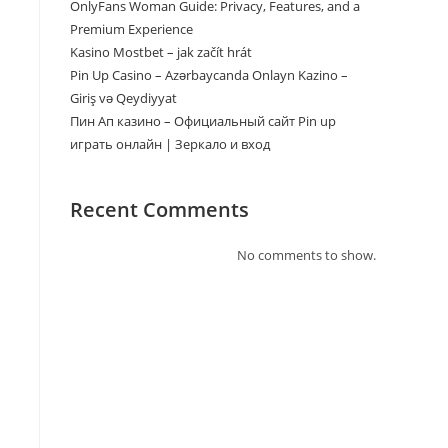
OnlyFans Woman Guide: Privacy, Features, and a
Premium Experience
Kasino Mostbet – jak začít hrát
Pin Up Casino – Azərbaycanda Onlayn Kazino –
Giriş və Qeydiyyat
Пин Ап казино – Официальный сайт Pin up
играть онлайн | Зеркало и вход
Recent Comments
No comments to show.