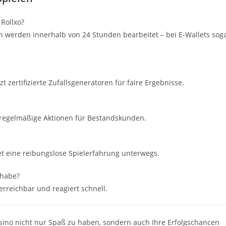
 Rollxo?
n werden innerhalb von 24 Stunden bearbeitet – bei E-Wallets sog
zt zertifizierte Zufallsgeneratoren für faire Ergebnisse.
 regelmäßige Aktionen für Bestandskunden.
tet eine reibungslose Spielerfahrung unterwegs.
 habe?
erreichbar und reagiert schnell.
Casino nicht nur Spaß zu haben, sondern auch Ihre Erfolgschancen