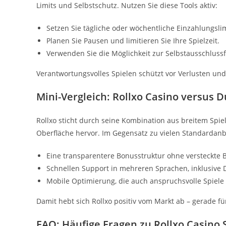
Limits und Selbstschutz. Nutzen Sie diese Tools aktiv:
Setzen Sie tägliche oder wöchentliche Einzahlungslim
Planen Sie Pausen und limitieren Sie Ihre Spielzeit.
Verwenden Sie die Möglichkeit zur Selbstausschlussf
Verantwortungsvolles Spielen schützt vor Verlusten un
Mini-Vergleich: Rollxo Casino versus 
Rollxo sticht durch seine Kombination aus breitem Spi
Oberfläche hervor. Im Gegensatz zu vielen Standardanb
Eine transparentere Bonusstruktur ohne versteckte
Schnellen Support in mehreren Sprachen, inklusive 
Mobile Optimierung, die auch anspruchsvolle Spiele z
Damit hebt sich Rollxo positiv vom Markt ab – gerade für 
FAQ: Häufige Fragen zu Rollxo Casino 