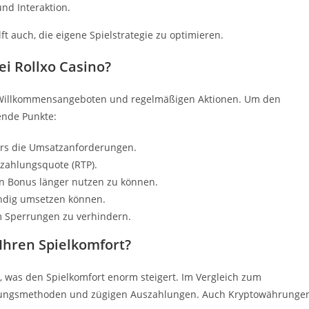
und Interaktion.
lft auch, die eigene Spielstrategie zu optimieren.
i Rollxo Casino?
ve Willkommensangeboten und regelmäßigen Aktionen. Um den
ende Punkte:
ers die Umsatzanforderungen.
szahlungsquote (RTP).
den Bonus länger nutzen zu können.
ändig umsetzen können.
m Sperrungen zu verhindern.
Ihren Spielkomfort?
, was den Spielkomfort enorm steigert. Im Vergleich zum
ahlungsmethoden und zügigen Auszahlungen. Auch Kryptowährunge