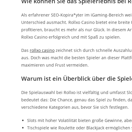
Wie können Sie das Spielerlebnis bei 
Als erfahrener SEO-Kopira*yter im iGaming-Bereich weiß 
Unterschied ausmacht. Rollxo Casino bietet eine breite
profitieren, braucht es mehr als nur Glück. In diesem A
Rollxo Casino erfolgreich und mit Spaß zu spielen.
Das
rollxo casino
zeichnet sich durch schnelle Auszahl
aus. Doch was macht die besten Spieler an dieser Platt
maximieren und Frust vermeiden.
Warum ist ein Überblick über die Spiele
Die Spielauswahl bei Rollxo ist vielfältig und umfasst Sl
bedeutet das: Die Chance, genau das Spiel zu finden, da
verschiedene Kategorien aus, bevor Sie sich festlegen.
Slots mit hoher Volatilität bieten große Gewinne, a
Tischspiele wie Roulette oder Blackjack ermöglichen 