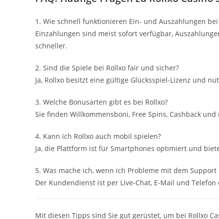
1. Wie schnell funktionieren Ein- und Auszahlungen bei
Einzahlungen sind meist sofort verfügbar, Auszahlunge
schneller.
2. Sind die Spiele bei Rollxo fair und sicher?
Ja, Rollxo besitzt eine gültige Glücksspiel-Lizenz und nut
3. Welche Bonusarten gibt es bei Rollxo?
Sie finden Willkommensboni, Free Spins, Cashback und
4. Kann ich Rollxo auch mobil spielen?
Ja, die Plattform ist für Smartphones optimiert und bie
5. Was mache ich, wenn ich Probleme mit dem Support
Der Kundendienst ist per Live-Chat, E-Mail und Telefon 
Mit diesen Tipps sind Sie gut gerüstet, um bei Rollxo 