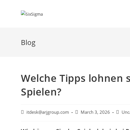
Skip
to
content
Blog
Welche Tipps lohnen s
Spielen?
Post
Post
Post
itdesk@arjgroup.com
March 3, 2026
Unc
author:
published:
categor