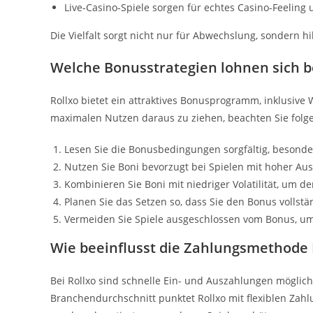
Live-Casino-Spiele sorgen für echtes Casino-Feeling 
Die Vielfalt sorgt nicht nur für Abwechslung, sondern hi
Welche Bonusstrategien lohnen sich be
Rollxo bietet ein attraktives Bonusprogramm, inklusi
maximalen Nutzen daraus zu ziehen, beachten Sie folg
Lesen Sie die Bonusbedingungen sorgfältig, besond
Nutzen Sie Boni bevorzugt bei Spielen mit hoher Au
Kombinieren Sie Boni mit niedriger Volatilität, um 
Planen Sie das Setzen so, dass Sie den Bonus vollst
Vermeiden Sie Spiele ausgeschlossen vom Bonus, u
Wie beeinflusst die Zahlungsmethode 
Bei Rollxo sind schnelle Ein- und Auszahlungen möglich
Branchendurchschnitt punktet Rollxo mit flexiblen Z