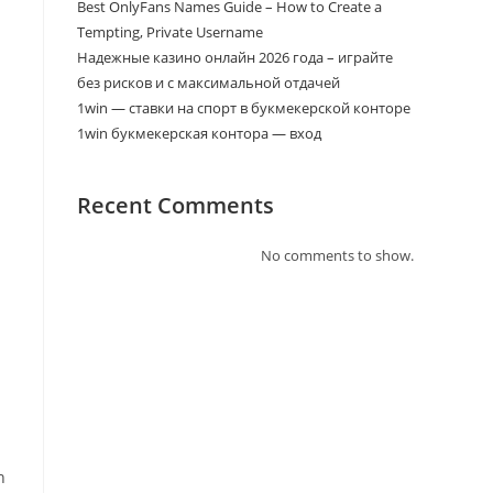
Best OnlyFans Names Guide – How to Create a
Tempting, Private Username
Надежные казино онлайн 2026 года – играйте
без рисков и с максимальной отдачей
1win — ставки на спорт в букмекерской конторе
1win букмекерская контора — вход
Recent Comments
No comments to show.
n