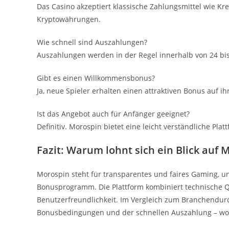
Das Casino akzeptiert klassische Zahlungsmittel wie K
Kryptowährungen.
Wie schnell sind Auszahlungen?
Auszahlungen werden in der Regel innerhalb von 24 bi
Gibt es einen Willkommensbonus?
Ja, neue Spieler erhalten einen attraktiven Bonus auf ih
Ist das Angebot auch für Anfänger geeignet?
Definitiv. Morospin bietet eine leicht verständliche Platt
Fazit: Warum lohnt sich ein Blick auf 
Morospin steht für transparentes und faires Gaming, u
Bonusprogramm. Die Plattform kombiniert technische Q
Benutzerfreundlichkeit. Im Vergleich zum Branchendurc
Bonusbedingungen und der schnellen Auszahlung – womi