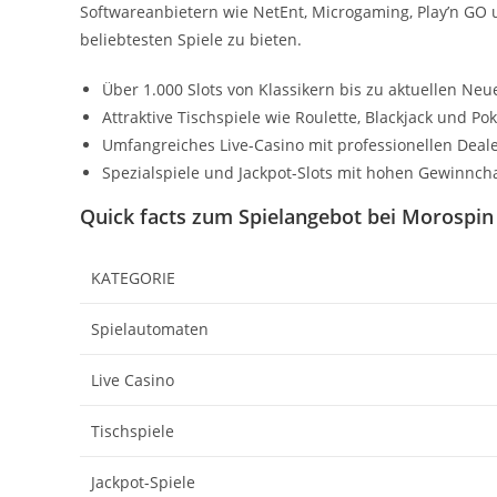
Softwareanbietern wie NetEnt, Microgaming, Play’n GO
beliebtesten Spiele zu bieten.
Über 1.000 Slots von Klassikern bis zu aktuellen Ne
Attraktive Tischspiele wie Roulette, Blackjack und Po
Umfangreiches Live-Casino mit professionellen Deal
Spezialspiele und Jackpot-Slots mit hohen Gewinnc
Quick facts zum Spielangebot bei Morospin
KATEGORIE
Spielautomaten
Live Casino
Tischspiele
Jackpot-Spiele