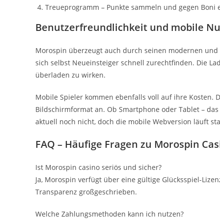
Treueprogramm – Punkte sammeln und gegen Boni e
Benutzerfreundlichkeit und mobile N
Morospin überzeugt auch durch seinen modernen und intu
sich selbst Neueinsteiger schnell zurechtfinden. Die La
überladen zu wirken.
Mobile Spieler kommen ebenfalls voll auf ihre Kosten. D
Bildschirmformat an. Ob Smartphone oder Tablet – das S
aktuell noch nicht, doch die mobile Webversion läuft sta
FAQ – Häufige Fragen zu Morospin Cas
Ist Morospin casino seriös und sicher?
Ja, Morospin verfügt über eine gültige Glücksspiel-Liz
Transparenz großgeschrieben.
Welche Zahlungsmethoden kann ich nutzen?