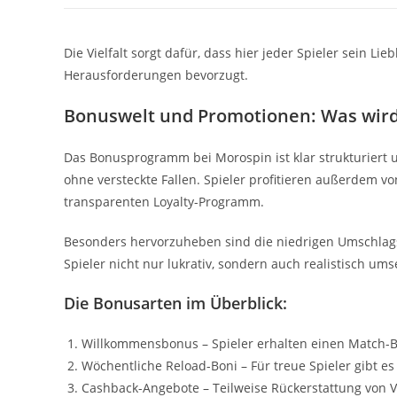
Die Vielfalt sorgt dafür, dass hier jeder Spieler sein Lie
Herausforderungen bevorzugt.
Bonuswelt und Promotionen: Was wir
Das Bonusprogramm bei Morospin ist klar strukturiert 
ohne versteckte Fallen. Spieler profitieren außerdem
transparenten Loyalty-Programm.
Besonders hervorzuheben sind die niedrigen Umschlag
Spieler nicht nur lukrativ, sondern auch realistisch ums
Die Bonusarten im Überblick:
Willkommensbonus – Spieler erhalten einen Match-Bo
Wöchentliche Reload-Boni – Für treue Spieler gibt e
Cashback-Angebote – Teilweise Rückerstattung von V