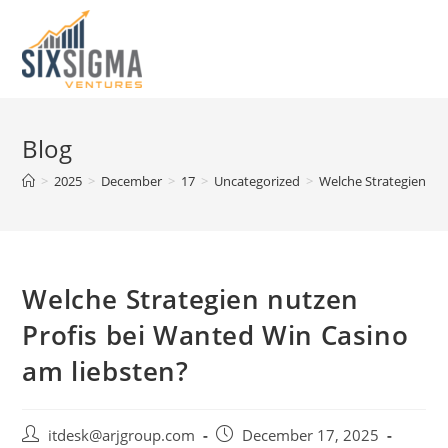
Skip
to
Menu
content
Blog
>
2025
>
December
>
17
>
Uncategorized
>
Welche Strategien nu
Welche Strategien nutzen
Profis bei Wanted Win Casino
am liebsten?
Post
Post
itdesk@arjgroup.com
December 17, 2025