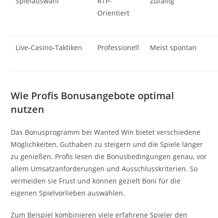
Spielauswahl
RTP-
Zufällig
Orientiert
Live-Casino-Taktiken
Professionell
Meist spontan
Wie Profis Bonusangebote optimal
nutzen
Das Bonusprogramm bei Wanted Win bietet verschiedene
Möglichkeiten, Guthaben zu steigern und die Spiele länger
zu genießen. Profis lesen die Bonusbedingungen genau, vor
allem Umsatzanforderungen und Ausschlusskriterien. So
vermeiden sie Frust und können gezielt Boni für die
eigenen Spielvorlieben auswählen.
Zum Beispiel kombinieren viele erfahrene Spieler den