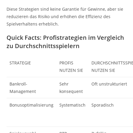
Diese Strategien sind keine Garantie für Gewinne, aber sie
reduzieren das Risiko und erhöhen die Effizienz des
Spielverhaltens erheblich.
Quick Facts: Profistrategien im Vergleich
zu Durchschnittsspielern
STRATEGIE
PROFIS
DURCHSCHNITTSSPI
NUTZEN SIE
NUTZEN SIE
Bankroll-
Sehr
Oft unstrukturiert
Management
konsequent
Bonusoptimalisierung
Systematisch
Sporadisch