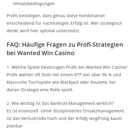
Umsatzbedingungen
Profis bestätigen, dass genau diese Kombination
entscheidend für nachhaltigen Erfolg ist. Wer strategisch
denkt, wird hier optimal unterstützt.
FAQ: Häufige Fragen zu Profi-Strategien
bei Wanted Win Casino
1. Welche Spiele bevorzugen Profis bei Wanted Win Casino?
Profis wählen oft Slots mit einem RTP von über 96 % und
klassische Tischspiele wie Blackjack oder Roulette, bei
denen Strategie eine Rolle spielt.
2. Wie wichtig ist das Bankroll-Management wirklich?
Es ist essenziell. Ohne diszipliniertes Einsatzmanagement
ist das Verlustrisiko hoch und der Erfolg langfristig kaum
planbar.