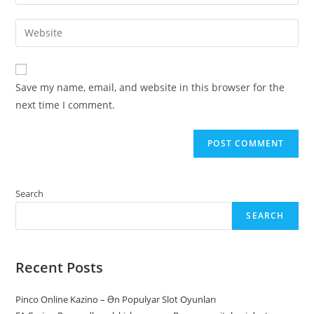
your
username
email
Enter
to
address
your
comment
to
website
comment
URL
Save my name, email, and website in this browser for the
(optional)
next time I comment.
Search
SEARCH
Recent Posts
Pinco Online Kazino – Ən Populyar Slot Oyunları