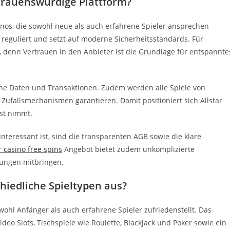
rtrauenswürdige Plattform?
inos, die sowohl neue als auch erfahrene Spieler ansprechen
 reguliert und setzt auf moderne Sicherheitsstandards. Für
t, denn Vertrauen in den Anbieter ist die Grundlage für entspannte
che Daten und Transaktionen. Zudem werden alle Spiele von
e Zufallsmechanismen garantieren. Damit positioniert sich Allstar
nst nimmt.
interessant ist, sind die transparenten AGB sowie die klare
ar casino free spins
Angebot bietet zudem unkomplizierte
gungen mitbringen.
hiedliche Spieltypen aus?
owohl Anfänger als auch erfahrene Spieler zufriedenstellt. Das
deo Slots, Tischspiele wie Roulette, Blackjack und Poker sowie ein