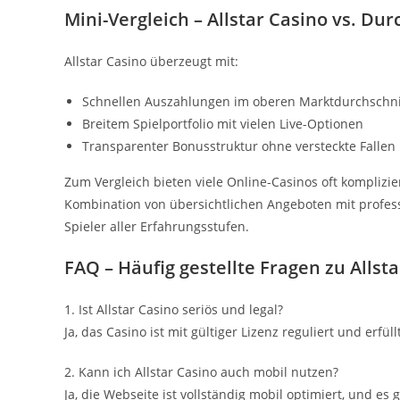
Mini-Vergleich – Allstar Casino vs. Du
Allstar Casino überzeugt mit:
Schnellen Auszahlungen im oberen Marktdurchschni
Breitem Spielportfolio mit vielen Live-Optionen
Transparenter Bonusstruktur ohne versteckte Fallen
Zum Vergleich bieten viele Online-Casinos oft kompli
Kombination von übersichtlichen Angeboten mit profess
Spieler aller Erfahrungsstufen.
FAQ – Häufig gestellte Fragen zu Allst
1. Ist Allstar Casino seriös und legal?
Ja, das Casino ist mit gültiger Lizenz reguliert und erfü
2. Kann ich Allstar Casino auch mobil nutzen?
Ja, die Webseite ist vollständig mobil optimiert, und es