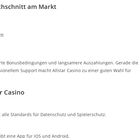
rchschnitt am Markt
tt
zierte Bonusbedingungen und langsamere Auszahlungen. Gerade di
ionellem Support macht Allstar Casino zu einer guten Wahl für
ar Casino
llt alle Standards für Datenschutz und Spielerschutz.
 gibt eine App für iOS und Android.