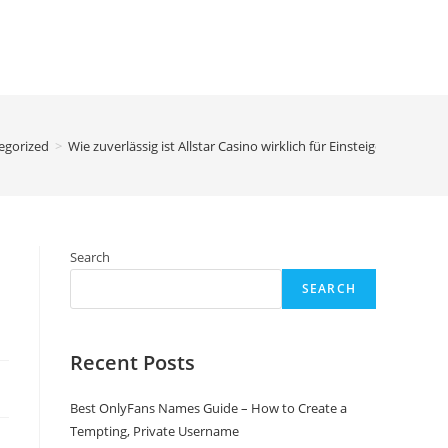
Home
About
services
Contact
Toggle
website
egorized
>
Wie zuverlässig ist Allstar Casino wirklich für Einsteiger und Profi
search
Search
SEARCH
Recent Posts
Best OnlyFans Names Guide – How to Create a
Tempting, Private Username