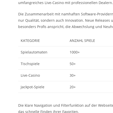
umfangreiches Live-Casino mit professionellen Dealern.
Die Zusammenarbeit mit namhaften Software-Providern 
nur Qualität, sondern auch Innovation. Neue Releases un
besonders Profis anspricht, die Abwechslung und Neuh
KATEGORIE
ANZAHL SPIELE
Spielautomaten
1000+
Tischspiele
50+
Live-Casino
30+
Jackpot-Spiele
20+
Die klare Navigation und Filterfunktion auf der Webseit
das schnelle Finden ihrer Favoriten.