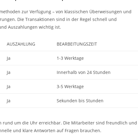
smethoden zur Verfügung – von klassischen Überweisungen und
ungen. Die Transaktionen sind in der Regel schnell und
 und Auszahlungen wichtig ist.
AUSZAHLUNG
BEARBEITUNGSZEIT
Ja
1-3 Werktage
Ja
Innerhalb von 24 Stunden
Ja
3-5 Werktage
Ja
Sekunden bis Stunden
n rund um die Uhr erreichbar. Die Mitarbeiter sind freundlich und
schnelle und klare Antworten auf Fragen brauchen.