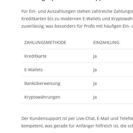
Für Ein- und Auszahlungen stehen zahlreiche Zahlung
Kreditkarten bis zu modernen E-Wallets und Kryptowähr
zuverlässig, was besonders für Profis mit häufigen Ein-
ZAHLUNGSMETHODE
EINZAHLUNG
Kreditkarte
Ja
E-Wallets
Ja
Banküberweisung
Ja
Kryptowährungen
Ja
Der Kundensupport ist per Live-Chat, E-Mail und Telefo
kompetent, was gerade für Anfänger hilfreich ist, die 