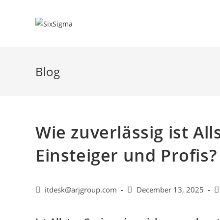
Skip
to
content
Blog
Wie zuverlässig ist All
Einsteiger und Profis?
Post
Post
P
itdesk@arjgroup.com
December 13, 2025
author:
published:
c