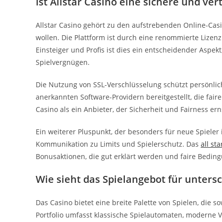
Ist Allstar Casino eine sichere und ve
Allstar Casino gehört zu den aufstrebenden Online-Cas
wollen. Die Plattform ist durch eine renommierte Lizenz
Einsteiger und Profis ist dies ein entscheidender Aspek
Spielvergnügen.
Die Nutzung von SSL-Verschlüsselung schützt persönli
anerkannten Software-Providern bereitgestellt, die fair
Casino als ein Anbieter, der Sicherheit und Fairness er
Ein weiterer Pluspunkt, der besonders für neue Spieler 
Kommunikation zu Limits und Spielerschutz. Das
all st
Bonusaktionen, die gut erklärt werden und faire Bedin
Wie sieht das Spielangebot für untersc
Das Casino bietet eine breite Palette von Spielen, die s
Portfolio umfasst klassische Spielautomaten, moderne Vi