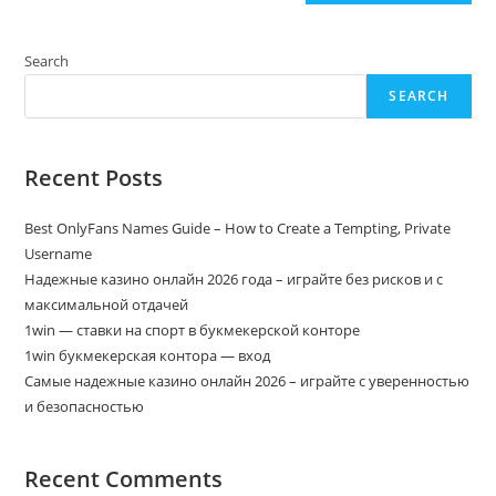
Search
SEARCH
Recent Posts
Best OnlyFans Names Guide – How to Create a Tempting, Private
Username
Надежные казино онлайн 2026 года – играйте без рисков и с
максимальной отдачей
1win — ставки на спорт в букмекерской конторе
1win букмекерская контора — вход
Самые надежные казино онлайн 2026 – играйте с уверенностью
и безопасностью
Recent Comments