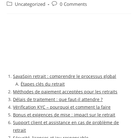
author:
published:
Post
Post
Uncategorized
0 Comments
category:
comments:
SavaSpin retrait : comprendre le processus global
Étapes clés du retrait
Méthodes de paiement acceptées pour les retraits
Délais de traitement : que faut‑il attendre ?
Vérification KYC – pourquoi et comment la faire
Bonus et exigences de mise : impact sur le retrait
Support client et assistance en cas de problème de
retrait
Sécurité, licences et jeu responsable