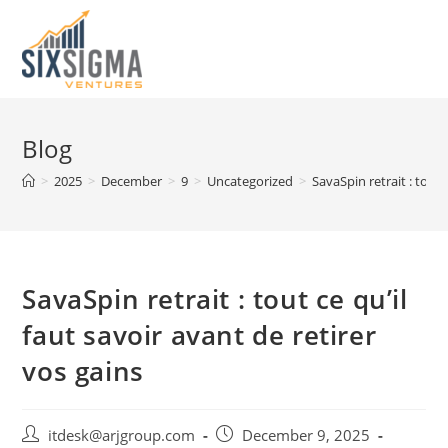
Skip
to
Menu
content
Blog
>
2025
>
December
>
9
>
Uncategorized
>
SavaSpin retrait : tout 
SavaSpin retrait : tout ce qu’il
faut savoir avant de retirer
vos gains
Post
Post
itdesk@arjgroup.com
December 9, 2025