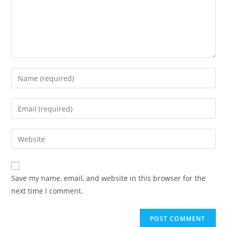
Enter
your
name
Enter
or
your
username
email
Enter
to
address
your
comment
to
website
comment
URL
Save my name, email, and website in this browser for the
(optional)
next time I comment.